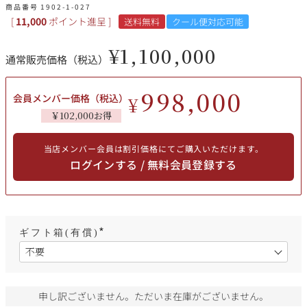
その他
商品番号
1902-1-027
[
11,000
ポイント進呈 ]
送料無料
クール便対応可能
イタリア
ドイツ
¥
1,100,000
通常販売価格（税込）
ルイ・ロデレール
サロン
チリ
その他国
998,000
会員メンバー価格（税込）
¥
￥102,000お得
当店メンバー会員は割引価格にてご購入いただけます。
スクリーミング・
オーパス・ワン
ログインする / 無料会員登録する
イーグル
ギフト箱(有償)
(
必
須
)
申し訳ございません。ただいま在庫がございません。