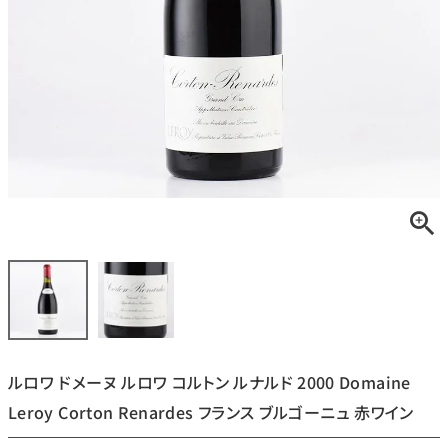
銘柄から探す
生産地から探す
種類で探す
フランス
ブルゴーニュ
価格帯から探す
ルロワ
DRC
赤ワイン
白ワイン
ボルドー
シャンパーニュ
〜9,999円
10,000円〜39,999円
お得な情報を受け取る
スパークリング
ロゼワイン
ローヌ
その他
40,000円〜79,999円
80,000円〜99,999円
メルマガ
LINE
ワインセット
100,000円〜199,999円
ルロワ ドメーヌ ルロワ コルトン ルナルド 2000 Domaine
アメリカ
カリフォルニア
ラフィット
ペトリュス
200,000円〜499,999円
Leroy Corton Renardes フランス ブルゴーニュ 赤ワイン
500,000円〜
お問い合わせ