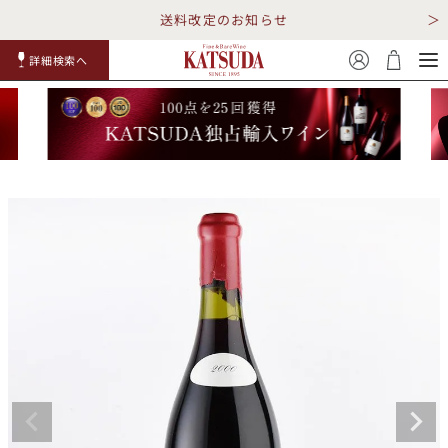
送料改定のお知らせ
詳細検索へ
赤ワイ
白ワイ
スパークリ
ロゼワイ
RP100
詳細検
ン
ン
ング
ン
点
索
TOP
詳細検索する
キャンペーン
勝田商店について
ショッピングガイド
ギフトラッピング