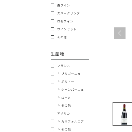
白ワイン
ショッピングガイド
スパークリング
ロゼワイン
ワインセット
その他
生産地
銘柄から探す
フランス
生産地から探す
└ ブルゴーニュ
└ ボルドー
種類で探す
└ シャンパーニュ
フランス
└ ローヌ
価格帯から探す
└ その他
ボルドー
アメリカ
〜9,999円
お得な情報を受け取る
└ カリフォルニア
ローヌ
40,000円〜79,999円
└ その他