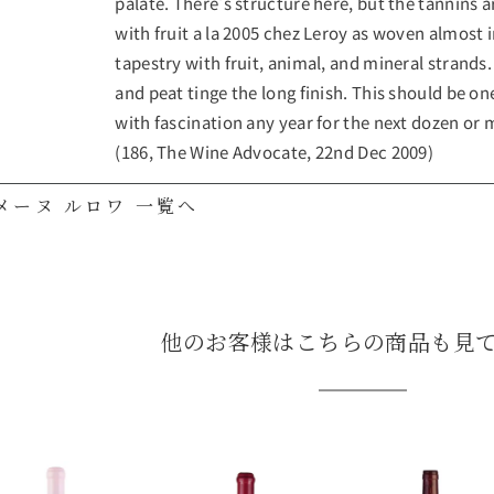
palate. There's structure here, but the tannins
with fruit a la 2005 chez Leroy as woven almost i
tapestry with fruit, animal, and mineral strand
and peat tinge the long finish. This should be o
with fascination any year for the next dozen or 
(186, The Wine Advocate, 22nd Dec 2009)
メーヌ ルロワ 一覧へ
他のお客様はこちらの商品も見