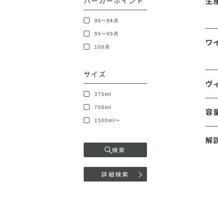
パーカーポイント
生
90～94点
95～99点
ワ
100点
サイズ
ヴ
375ml
750ml
容
1500ml～
解
検索
詳細検索