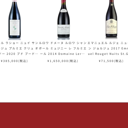
ル ラショー ニュイ サン
ルロワ ドメーヌ ルロワ シャン
エマニュエル ルジェ ニュ
ジュ プルミエ クリュ オ
ボール ミュジニー レ フルミエ
ン ジョルジュ 2017 Em
ドー 2020 ブド ブード C
ール 2014 Domaine Leroy
uel Rouget Nuits St.
es Lachaux Nuits Sai
Chambolle Musigny Les F
ges フランス ブルゴーニ
¥
385,000
(税込)
¥
1,650,000
(税込)
¥
71,500
(税込)
eorges 1er Cru Aux B
remieres フランス ブルゴー
ワイン
ots フランス ブルゴーニ
ニュ 赤ワイン
ュ 赤ワイン