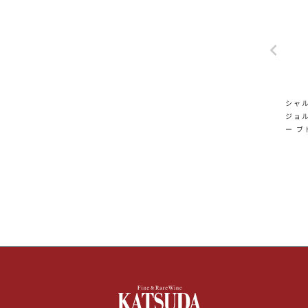
シャル
ジョル
ー ブ
harl
nt G
oud