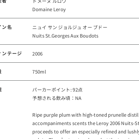
産者
ドメーヌ ルロワ
Domaine Leroy
ルイ・ロデレール
サロン
イン名
ニュイ サン ジョルジュ オー ブドー
Nuits St.Georges Aux Boudots
ィンテージ
2006
量
750ml
スクリーミング・
オーパス・ワン
説
パーカーポイント: 92点
イーグル
予想される飲み頃：NA
Ripe purple plum with high-toned prunelle disti
accompaniments scents the Leroy 2006 Nuits-St
proceeds to offer an especially refined and lush