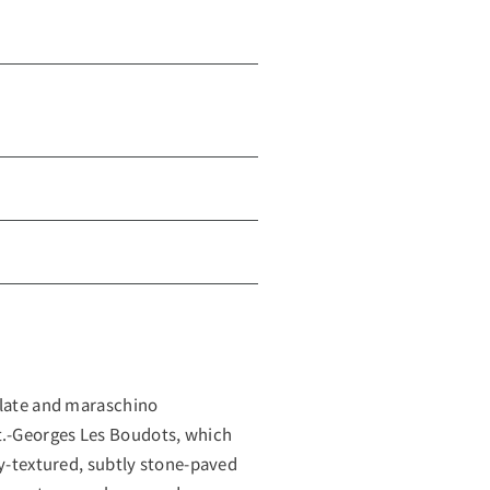
llate and maraschino
.-Georges Les Boudots, which
ly-textured, subtly stone-paved