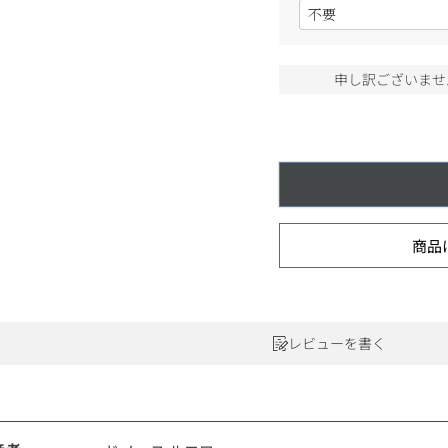
(
ワインセット
必
ルロワ
DRC
9円
須
)
カリフォルニア
9円
申し訳ございませ
お問い合わせ
ドイツ
その他国
商品
ラフィット
ペトリュス
レビューを書く