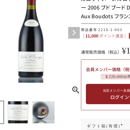
ー 2006 ブド ブード Do
ギフトラッピング
Aux Boudots フ
商品番号
2210-1-003
[
11,000
ポイント進呈 ]
¥
通常販売価格（税込）
会員メンバー価格（税
￥220,000お
当店メンバー会
ブルゴーニュ
ログイン
赤ワイン
白ワイン
シャンパーニュ
10,000円〜39,999円
スパークリング
ロゼワイン
その他
80,000円〜99,999円
ギフト箱(有償)
メルマガ
LINE