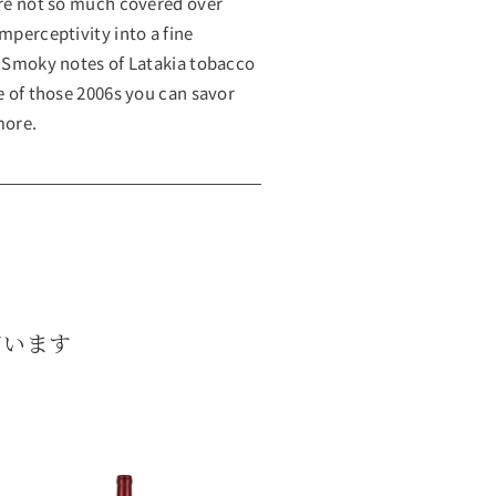
 are not so much covered over
mperceptivity into a fine
s. Smoky notes of Latakia tobacco
ne of those 2006s you can savor
more.
ています