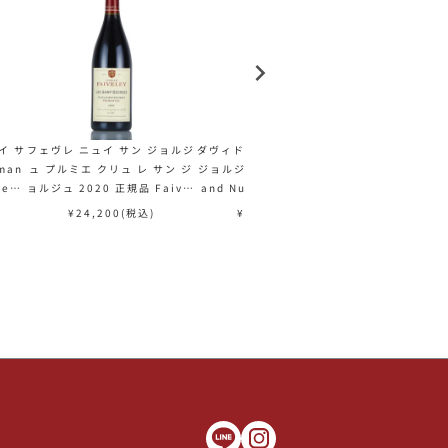
イ サ
フェヴレ ニュイ サン ジョルジ
ダヴィド デュバン ニュイ サン
ニコル ラマル
man
ュ プルミエ クリュ レ サン ジ
ジョルジュ 2020 David Dub
ジョルジュ プ
Geor
ョルジュ 2020 正規品 Faivel
and Nuits Saint Georges
クラ 2020 Ni
ュ 赤
ey Nuits St.Georges Les S
フランス ブルゴーニュ 赤ワイ
e Nuits Sai
¥
24,200
(税込)
¥
14,300
(税込)
¥
38,5
t.Georges フランス ブルゴー
ン
s Cras フ
ニュ 赤ワイン
赤