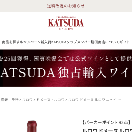
送料改定のお知らせ
商品を探す
キャンペーン
新入荷
KATSUDAクラブメンバー
勝田商店について
ギフト
送料改定のお知らせ
を探す
キャンペーン
新入荷
KATSUDAクラブメンバー
勝田商店について
イン
白ワイン
スパークリング
ロゼワイン
RP100点
生産者 ラ行
ルロワ
ドメーヌ・ルロワ
ルロワ ドメーヌ ルロワ ニュイ サン ジョルジュ オー ブドー 2006 ブド ブード Domaine Leroy Nuits St.Georges Aux Boudots フランス ブルゴーニュ 赤ワイン
詳細検索する
【パーカーポイント 92点】
勝田商店について
ルロワ ドメーヌ ルロワ