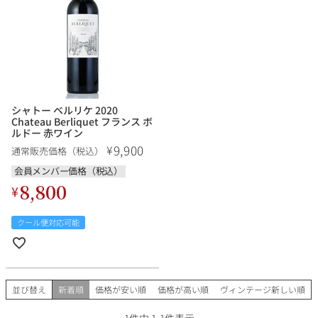
銘柄から探す
生産地から探す
シャトー ベルリケ 2020
Chateau Berliquet フランス ボ
ルドー 赤ワイン
種類で探す
9,900
¥
通常販売価格（税込）
フランス
ブルゴーニュ
会員メンバー価格（税込）
価格帯から探す
8,800
ルロワ
DRC
¥
赤ワイン
白ワイン
ボルドー
シャンパーニュ
〜9,999円
10,000円〜39,999円
お得な情報を受け取る
クール便対応可能
スパークリング
ロゼワイン
ローヌ
その他
40,000円〜79,999円
80,000円〜99,999円
メルマガ
LINE
ワインセット
100,000円〜199,999円
アメリカ
カリフォルニア
ラフィット
ペトリュス
200,000円〜499,999円
並び替え
新着順
価格が安い順
価格が高い順
ヴィンテージ新しい順
500,000円〜
お問い合わせ
1
件中
1
-
1
件表示