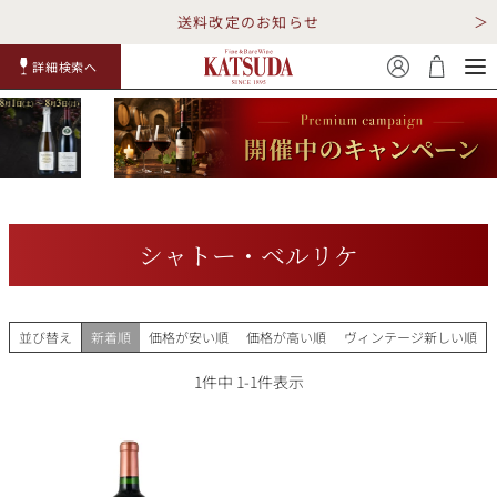
送料改定のお知らせ
詳細検索へ
赤ワイ
白ワイ
スパークリ
ロゼワイ
RP100
詳細検
ン
ン
ング
ン
点
索
シャトー・ベルリケ
TOP
詳細検索する
並び替え
新着順
価格が安い順
価格が高い順
ヴィンテージ新しい順
キャンペーン
勝田商店について
1
件中
1
-
1
件表示
ショッピングガイド
ギフトラッピング