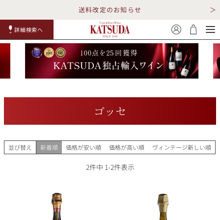
送料改定のお知らせ
詳細検索へ
赤ワイ
白ワイ
スパークリ
ロゼワイ
RP100
詳細検
ン
ン
ング
ン
点
索
ゴッセ
TOP
詳細検索する
並び替え
新着順
価格が安い順
価格が高い順
ヴィンテージ新しい順
キャンペーン
勝田商店について
2
件中
1
-
2
件表示
ショッピングガイド
ギフトラッピング