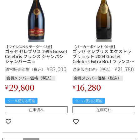
銘柄から探す
生産地から探す
【ワインスペクテーター 93点】
【パーカーポイント 90+点】
ゴッセ セレブリス 1995 Gosset
ゴッセ セレブリス エクストラ
Celebris フランス シャンパン
ブリュット 2004 Gosset
種類で探す
シャンパーニュ
Celebris Extra Brut フランス
シャンパン シャンパーニュ
フランス
ブルゴーニュ
33,000
21,780
¥
¥
通常販売価格（税込）
通常販売価格（税込）
価格帯から探す
会員メンバー価格（税込）
会員メンバー価格（税込）
ルロワ
DRC
赤ワイン
白ワイン
29,800
16,280
ボルドー
シャンパーニュ
¥
¥
〜9,999円
10,000円〜39,999円
お得な情報を受け取る
スパークリング
ロゼワイン
クール便対応可能
クール便対応可能
ローヌ
その他
40,000円〜79,999円
80,000円〜99,999円
メルマガ
LINE
在庫切れ
在庫切れ
ワインセット
100,000円〜199,999円
アメリカ
カリフォルニア
ラフィット
ペトリュス
200,000円〜499,999円
500,000円〜
お問い合わせ