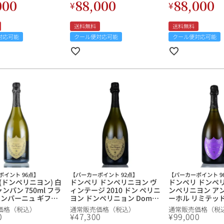
000
88,000
88,000
¥
¥
ンパーニュ
ン シャンパーニュ
シャンパーニュ
ルイ・ロデレール
サロン
送料無料
送料無料
対応可能
クール便対応可能
クール便対応可能
スクリーミング・
オーパス・ワン
イーグル
ポイント 96点】
【パーカーポイント 92点】
【パーカーポイント 9
(ドンペリニヨン) 白
ドンペリ ドンペリニヨン ヴ
ドンペリ ドンペ
ャンパン 750ml フラ
ィンテージ 2010 ドン ペリニ
ンペリニヨン ア
パーニュ ギフト
ヨン ドンペリニョン Dom
ーホル リミテッ
Perignon Vintage フランス
ョン ( ラベル：藤 )
価格（税込）
通常販売価格（税込）
通常販売価格（税
シャンパン シャンパーニュ
ベル不良 ドン ペ
0
¥
47,300
¥
99,000
ンペリニョン Do