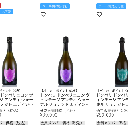
ワインセット
ルロワ
DRC
9円
クール便対応可能
クール便対応可能
対応可能
カリフォルニア
9円
お問い合わせ
ドイツ
その他国
ラフィット
ペトリュス
ポイント 96点】
【パーカーポイント 96点】
【パーカーポイント 9
 ドンペリニヨン ヴ
ドンペリ ドンペリニヨン ヴ
ドンペリ ドンペ
ジ アンディ ウォー
ィンテージ アンディ ウォー
ィンテージ アン
ミテッド エディショ
ホル リミテッド エディショ
ホル リミテッド
ル：パープル ) 2002
ン（ラベル：藤） 2002 ドン
ン ( ラベル：グリー
価格（税込）
通常販売価格（税込）
通常販売価格（税
リニヨン ドンペリニ
ペリニヨン ドンペリニョン
ドン ペリニヨン
0
¥
99,000
¥
99,000
 Perignon Andy
Dom Perignon Andy
ョン Dom Perign
imited Edition (
Warhol Limited Edition (
Warhol Limited E
バー価格（税込）
会員メンバー価格（税込）
会員メンバー価格
 ) フランス シャンパ
Mauve ) フランス シャンパ
Green ) フラン