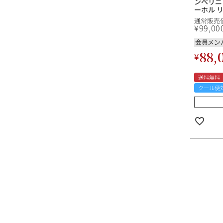
ンペリニ
ーホル 
ョン ( ラ
通常販売
ドン ペ
¥
99,00
ョン Dom
Warhol L
会員メン
Red-B ) フランス シャンパン
88,
¥
シャンパ
送料無料
クール便