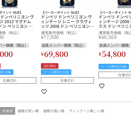
ポイント 96点】
【パーカーポイント 96点】
【パーカーポイント 9
 ドンペリニヨン ヴ
ドンペリ ドンペリニヨン ヴ
ドンペリ ドンペ
 2012 マグナム
ィンテージ レニー クラヴィ
ィンテージ 200
l ドン ペリニヨン ド
ッツ 2008 ドン ペリニヨン
クス ドン ペリニ
ョン Dom
ドンペリニョン Dom
リニョン Dom Per
価格（税込）
通常販売価格（税込）
通常販売価格（税
on Vintage フランス
Perignon Vintage Lenny
Vintage フラン
00
¥
77,000
¥
60,500
ン シャンパーニュ
Kravitz フランス シャンパン
ン シャンパーニ
シャンパーニュ
バー価格（税込）
会員メンバー価格（税込）
会員メンバー価格
,000
69,800
54,800
¥
¥
送料無料
クール便対応可能
対応可能
クール便対応可能
在庫切
在庫切れ
在庫切れ
新着順
価格が安い順
価格が高い順
ヴィンテージ新しい順