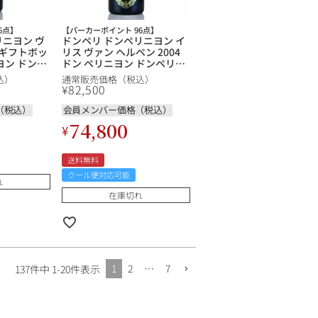
6点】
【パーカーポイント 96点】
リニヨン ヴ
ドンペリ ドンペリニヨン イ
8 ギフトボッ
リス ヴァン ヘルペン 2004
ヨン ドンペ
ドン ペリニヨン ドンペリニ
ignon
ョン Dom Perignon
込）
通常販売価格（税込）
ス シャンパ
Metamorphosis by Iris Van
¥
82,500
ュ
Herpen フランス シャンパ
ン シャンパーニュ
（税込）
会員メンバー価格（税込）
74,800
¥
送料無料
クール便対応可能
れ
在庫切れ
1
2
…
7
137
件中
1
-
20
件表示