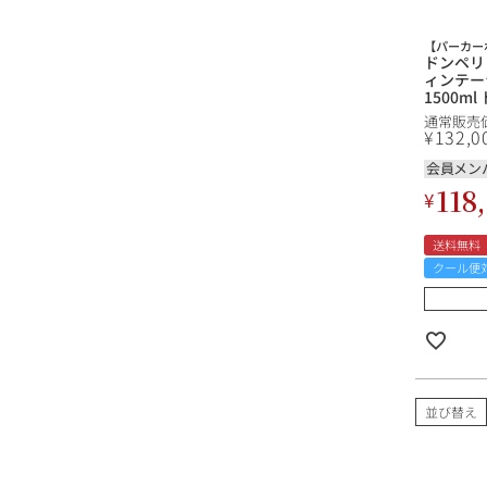
【パーカー
ドンペリ
ィンテージ
1500m
ンペリニ
通常販売
Perign
¥
132,0
シャンパ
会員メン
118
¥
送料無料
クール便
並び替え