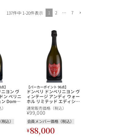
1
2
…
7
137
件中
1
-
20
件表示
3点】
【パーカーポイント 96点】
リニヨン ヴ
ドンペリ ドンペリニヨン ヴ
 ドン ペリニ
ィンテージ アンディ ウォー
ン Dom
ホル リミテッド エディショ
age フランス
ン ( ラベル：レッド ) 2002
込）
通常販売価格（税込）
ンパーニュ
ドン ペリニヨン ドンペリニ
¥
99,000
ョン Dom Perignon Andy
Warhol Limited Edition (
（税込）
会員メンバー価格（税込）
Red ) フランス シャンパン
88,000
¥
シャンパーニュ