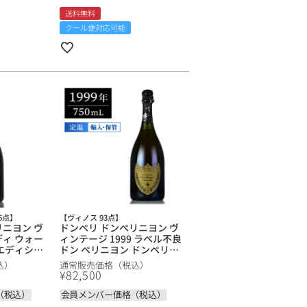
送料無料
クール便対応可能
6点】
【ヴィノス 93点】
リニヨン ヴ
ドンペリ ドンペリニヨン ヴ
ディ ウォー
ィンテージ 1999 ラベル不良
 エディショ
ドン ペリニヨン ドンペリニ
ン ) 2002
ョン Dom Perignon
込）
通常販売価格（税込）
 ドンペリニ
Vintage フランス シャンパ
¥
82,500
on Andy
ン シャンパーニュ【ol】
dition (
（税込）
会員メンバー価格（税込）
ス シャンパン