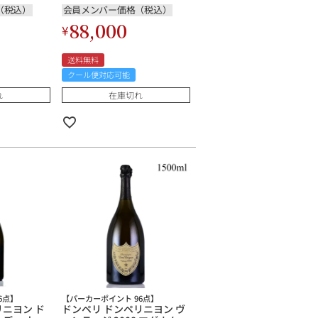
Warhol
Warhol Limited Edition (
（税込）
会員メンバー価格（税込）
( Mauve )
Yellow-B ) フランス シャン
88,000
¥
パン シャン
パン シャンパーニュ
送料無料
クール便対応可能
れ
在庫切れ
6点】
【パーカーポイント 96点】
リニヨン ド
ドンペリ ドンペリニヨン ヴ