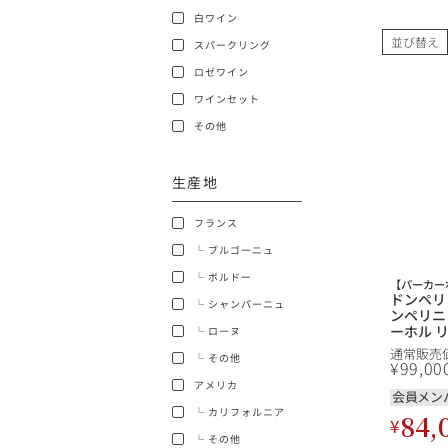
白ワイン
ショッピングガイド
並び替え
スパークリング
ロゼワイン
ワインセット
その他
生産地
銘柄から探す
フランス
生産地から探す
└ ブルゴーニュ
└ ボルドー
【パーカー
種類で探す
ドンペリ
└ シャンパーニュ
フランス
ンペリニ
ーホル 
└ ローヌ
価格帯から探す
ョン ( ラ
通常販売
└ その他
ベル不良
¥
99,00
ボルドー
ンペリニ
アメリカ
Perigno
会員メン
〜9,999円
お得な情報を受け取る
Limited E
└ カリフォルニア
84,
¥
ローヌ
フランス
40,000円〜79,999円
└ その他
パーニュ