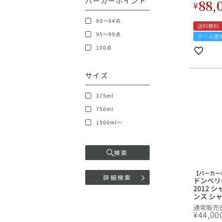
パーカーポイント
88,
¥
ン シャ
90～94点
送料無料
95～99点
クール便
100点
サイズ
375ml
750ml
1500ml～
検索
【パーカー
詳細検索
ドンペリ
2012 シ
ンス シャン
に最適
通常販売
¥
44,00