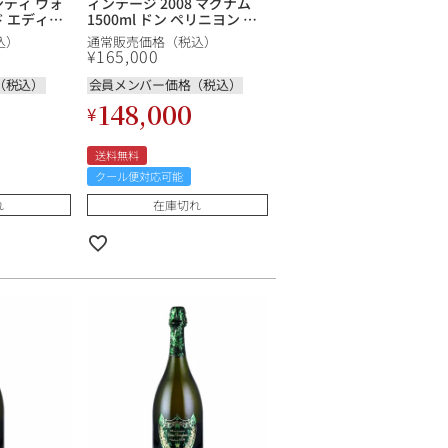
ンディ ウォ
ィンテージ 2008 マグナム
ド エディシ
1500ml ドン ペリニヨン ド
 2002 ラ
ンペリニョン Dom
込）
通常販売価格（税込）
リニヨン ド
Perignon Vintage フランス
¥
165,000
m
シャンパン シャンパーニュ
Warhol
（税込）
会員メンバー価格（税込）
( Blue ) フ
148,000
¥
ン シャンパ
送料無料
クール便対応可能
れ
在庫切れ