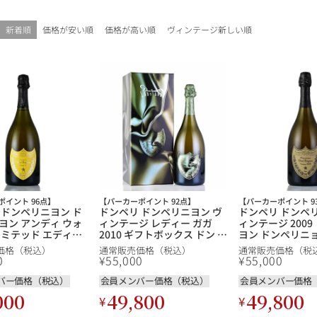
ギフトラッピング
新着順
価格が安い順
価格が高い順
ヴィンテージ新しい順
ポイント 96点】
【パーカーポイント 92点】
【パーカーポイント 9
 ドンペリニヨン ド
ドンペリ ドンペリニヨン ヴ
ドンペリ ドンペ
ブルゴーニュ
ヨン アンディ ウォ
ィンテージ レディー ガガ
ィンテージ 2009
リミテッド エディシ
2010 ギフトボックス ドン ペ
ヨン ドンペリニョ
ベル：黄 ) 2002 ラ
リニヨン ドンペリニョン
Perignon Vint
価格（税込）
通常販売価格（税込）
通常販売価格（税
 ドン ペリニヨン ド
Dom Perignon Vintage
シャンパン シャ
赤ワイン
白ワイン
0
¥
55,000
¥
55,000
シャンパーニュ
ョン Dom
Lady Gaga フランス シャン
n Andy Warhol
パン シャンパーニュ
バー価格（税込）
会員メンバー価格（税込）
会員メンバー価格
10,000円〜39,999円
dition ( Yellow )
スパークリング
ロゼワイン
000
49,800
49,800
¥
¥
その他
 シャンパン シャン
80,000円〜99,999円
【ol】
メルマガ
LINE