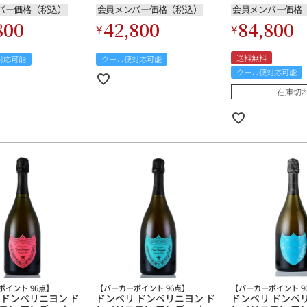
Perignon Andy 
バー価格（税込）
会員メンバー価格（税込）
会員メンバー価格
Limited Edition 
800
42,800
84,800
¥
¥
フランス シャン
パーニュ
送料無料
対応可能
クール便対応可能
クール便対応可能
在庫切
ポイント 96点】
【パーカーポイント 96点】
【パーカーポイント 9
 ドンペリニヨン ド
ドンペリ ドンペリニヨン ド
ドンペリ ドンペ