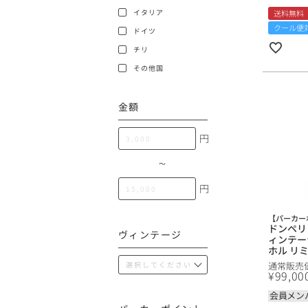
100,000円〜199,99
イタリア
送料無料
クール便
アメリカ
ドイツ
200,000円〜499,99
チリ
500,000円〜
その他
その他国
金額
イタリア
円
チリ
〜
円
【パーカー
ドンペリ
ヴィンテージ
ィンテー
ホル リ
ン ( ラベ
通常販売
ドン ペ
¥
99,00
ョン Dom
Warhol L
会員メン
Purple