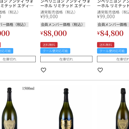
ヨン アンディ ウォ
ンペリニヨン アンディ ウォ
ンペリニヨン ア
リミテッド エディシ
ーホル リミテッド エディシ
ーホル リミテッ
ベル：赤・B ) 2002
ョン ( ラベル：青・B ) 2002
ョン ( ラベル：青 )
価格（税込）
通常販売価格（税込）
通常販売価格（税
リニヨン ドンペリニ
ドン ペリニヨン ドンペリニ
ベル不良 ドン ペ
0
¥
99,000
¥
99,000
 Perignon Andy
ョン Dom Perignon Andy
ンペリニョン Do
imited Edition (
Warhol Limited Edition (
Perignon Andy 
バー価格（税込）
会員メンバー価格（税込）
会員メンバー価格
Blue-B ) フランス シャンパ
Limited Edition 
000
88,000
84,800
¥
¥
ーニュ
ン シャンパーニュ
ランス シャンパ
ーニュ
送料無料
送料無料
対応可能
クール便対応可能
クール便対応可能
在庫切れ
在庫切れ
在庫切