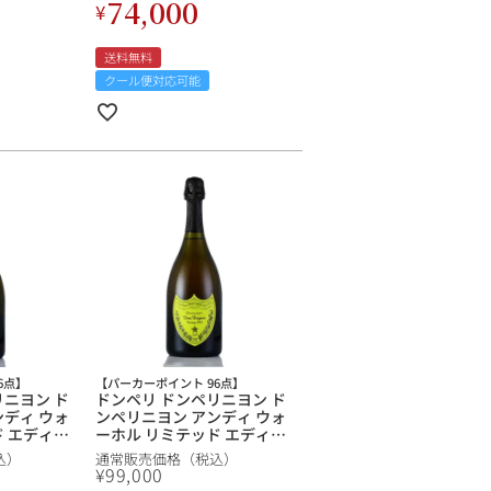
74,000
¥
送料無料
クール便対応可能
6点】
【パーカーポイント 96点】
リニヨン ド
ドンペリ ドンペリニヨン ド
ンディ ウォ
ンペリニヨン アンディ ウォ
ド エディシ
ーホル リミテッド エディシ
 2002 ラ
ョン ( ラベル：黄・B ) 2002
込）
通常販売価格（税込）
リニヨン ド
ドン ペリニヨン ドンペリニ
¥
99,000
m
ョン Dom Perignon Andy