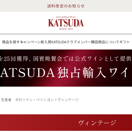
送料改定のお知らせ
商品を探す
キャンペーン
新入荷
KATSUDAクラブメンバー
勝田商店について
ギフト
送料改定のお知らせ
を探す
キャンペーン
新入荷
KATSUDAクラブメンバー
勝田商店について
イン
白ワイン
スパークリング
ロゼワイン
RP100点
生産者 タ行
ドン・ペリニヨン
ヴィンテージ
詳細検索する
ヴィンテージ
勝田商店について