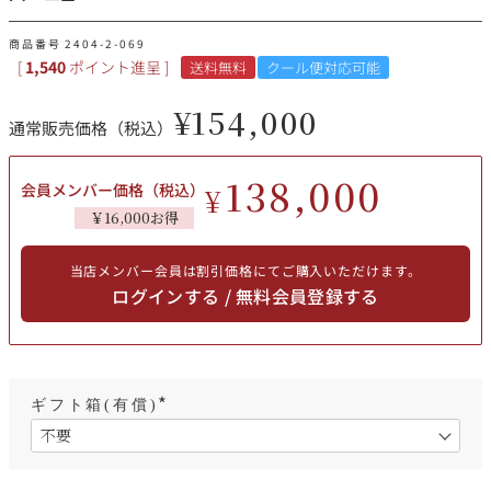
その他
商品番号
2404-2-069
[
1,540
ポイント進呈 ]
送料無料
クール便対応可能
イタリア
ドイツ
ルイ・ロデレール
サロン
¥
154,000
通常販売価格（税込）
チリ
その他国
138,000
会員メンバー価格（税込）
¥
￥16,000お得
スクリーミング・
オーパス・ワン
イーグル
当店メンバー会員は割引価格にてご購入いただけます。
ログインする / 無料会員登録する
ギフト箱(有償)
(
必
須
)