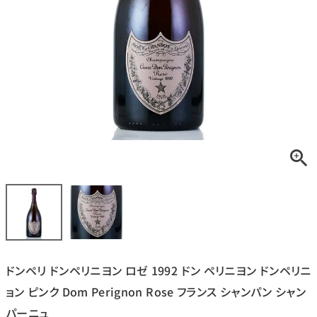
銘柄から探す
生産地から探す
種類で探す
フランス
ブルゴーニュ
価格帯から探す
ルロワ
DRC
赤ワイン
白ワイン
ボルドー
シャンパーニュ
〜9,999円
10,000円〜39,999円
お得な情報を受け取る
スパークリング
ロゼワイン
ローヌ
その他
40,000円〜79,999円
80,000円〜99,999円
メルマガ
LINE
ワインセット
100,000円〜199,999円
ドンペリ ドンペリニヨン ロゼ 1992 ドン ペリニヨン ドンペリニ
アメリカ
カリフォルニア
ラフィット
ペトリュス
200,000円〜499,999円
ョン ピンク Dom Perignon Rose フランス シャンパン シャン
500,000円〜
パーニュ
お問い合わせ