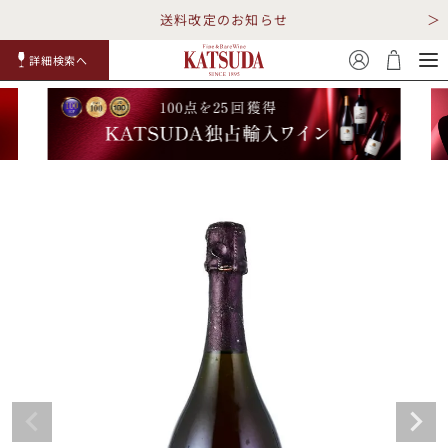
送料改定のお知らせ
詳細検索へ
赤ワイ
白ワイ
スパークリ
ロゼワイ
RP100
詳細検
ン
ン
ング
ン
点
索
TOP
詳細検索する
キャンペーン
勝田商店について
ショッピングガイド
ギフトラッピング