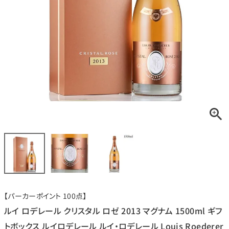
銘柄から探す
生産地から探す
種類で探す
フランス
ブルゴーニュ
価格帯から探す
ルロワ
DRC
赤ワイン
白ワイン
ボルドー
シャンパーニュ
〜9,999円
10,000円〜39,999円
お得な情報を受け取る
スパークリング
ロゼワイン
ローヌ
その他
40,000円〜79,999円
80,000円〜99,999円
メルマガ
LINE
ワインセット
100,000円〜199,999円
【パーカーポイント 100点】
アメリカ
カリフォルニア
ラフィット
ペトリュス
200,000円〜499,999円
ルイ ロデレール クリスタル ロゼ 2013 マグナム 1500ml ギフ
500,000円〜
トボックス ルイロデレール ルイ・ロデレール Louis Roederer
お問い合わせ