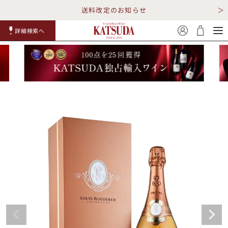
送料改定のお知らせ
詳細検索へ
赤ワイ
白ワイ
スパークリ
ロゼワイ
RP100
詳細検
ン
ン
ング
ン
点
索
TOP
詳細検索する
キャンペーン
勝田商店について
ショッピングガイド
ギフトラッピング