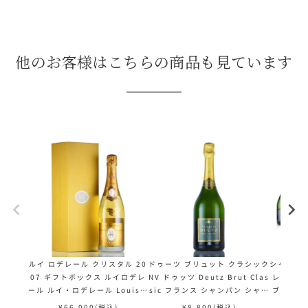
他のお客様はこちらの商品も見ています
ルイ ロデレール クリスタル 20
ドゥーツ ブリュット クラシック
シャルル 
07 ギフトボックス ルイロデレ
NV ドゥッツ Deutz Brut Clas
レゼルヴ 
ール ルイ・ロデレール Louis R
sic フランス シャンパン シャン
ブ Charl
oederer Cristal フランス シ
パーニュ
Reser
¥
66,000
(税込)
¥
8,800
(税込)
¥