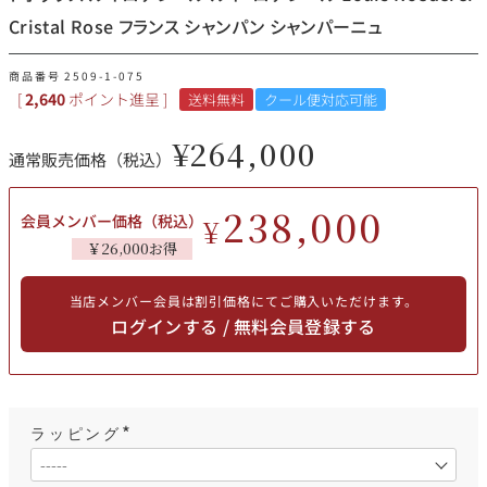
その他
Cristal Rose フランス シャンパン シャンパーニュ
イタリア
ドイツ
商品番号
2509-1-075
ルイ・ロデレール
サロン
[
2,640
ポイント進呈 ]
送料無料
クール便対応可能
チリ
その他国
¥
264,000
通常販売価格（税込）
238,000
会員メンバー価格（税込）
¥
スクリーミング・
オーパス・ワン
￥26,000お得
イーグル
当店メンバー会員は割引価格にてご購入いただけます。
ログインする / 無料会員登録する
ラッピング
(
必
須