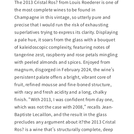
The 2013 Cristal Ros? from Louis Roederer is one of
the most complete wines to be found in
Champagne in this vintage, so utterly pure and
precise that I would run the risk of exhausting
superlatives trying to express its clarity. Displaying
a pale hue, it soars from the glass with a bouquet
of kaleidoscopic complexity, featuring notes of
tangerine zest, raspberry and rose petals mingling
with peeled almonds and spices. Enjoyed from
magnum, disgorged in February 2024, the wine’s
persistent palate offers a bright, vibrant core of
fruit, refined mousse and fine-boned structure,
with racy and fresh acidity and a long, chalky
finish. “With 2013, I was confident from day one,
which was not the case with 2008,” recalls Jean-
Baptiste Lecaillon, and the result in the glass
precludes any argument about it?the 2013 Cristal
Ros? is a wine that’s structurally complete, deep