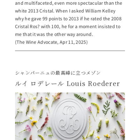
and multifaceted, even more spectacular than the
white 2013 Cristal. When I asked William Kelley
why he gave 99 points to 2013 if he rated the 2008
Cristal Ros? with 100, he for a moment insisted to
me that it was the other way around.
(The Wine Advocate, Apr 11, 2025)
シャンパーニュの最高峰に立つメゾン
ルイ ロデレール Louis Roederer