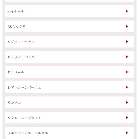
ルイナール
銘柄から探す
R&L ルグラ
ルブッフ・マチュー
生産地から探す
ローラン・ペリエ
種類で探す
フランス
ブルゴーニュ
ロンバール
価格帯から探す
ルロワ
DRC
赤ワイン
白ワイン
ボルドー
シャンパーニュ
レア・シャンパーニュ
〜9,999円
10,000円〜39,999円
お得な情報を受け取る
スパークリング
ロゼワイン
ローヌ
その他
ランソン
40,000円〜79,999円
80,000円〜99,999円
メルマガ
LINE
ワインセット
100,000円〜199,999円
ルクレール・ブリアン
アメリカ
カリフォルニア
ラフィット
ペトリュス
200,000円〜499,999円
ラルマンディエ・ベルニエ
500,000円〜
お問い合わせ