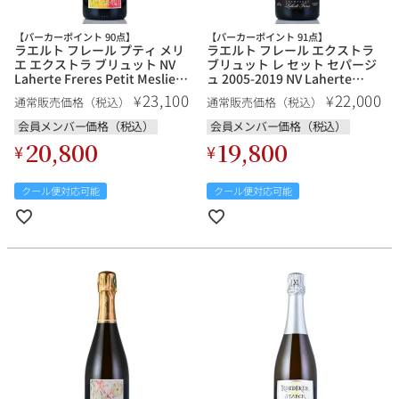
【パーカーポイント 90点】
【パーカーポイント 91点】
ラエルト フレール プティ メリ
ラエルト フレール エクストラ
エ エクストラ ブリュット NV
ブリュット レ セット セパージ
Laherte Freres Petit Meslier
ュ 2005-2019 NV Laherte
Extra Brut フランス シャンパン
Freres Extra Brut Les 7
23,100
22,000
¥
¥
通常販売価格（税込）
通常販売価格（税込）
シャンパーニュ
Cepages 2005-2019 フランス
シャンパン シャンパーニュ
会員メンバー価格（税込）
会員メンバー価格（税込）
20,800
19,800
¥
¥
クール便対応可能
クール便対応可能