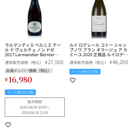
ラルマンディエ ベルニエ テー
ルイ ロデレール コトー シャン
ル ド ヴェルテュ ノン ドゼ
プノワ ブラン オマージュ ア カ
2017 Larmandier Bernier
ミーユ 2020 正規品 ルイロデレ
Terre de Vertus Non Dose フ
ール ルイ・ロデレール Louis
27,500
46,200
¥
¥
通常販売価格（税込）
通常販売価格（税込）
ランス シャンパン シャンパー
Roederer Coteaux
ニュ
Champenois Blanc Hommage
会員メンバー価格（税込）
クール便対応可能
a Camille フランス 白ワイン
16,980
¥
クール便対応可能
販売期間
2026/08/04 20:00
〜
2026/08/16 23:59