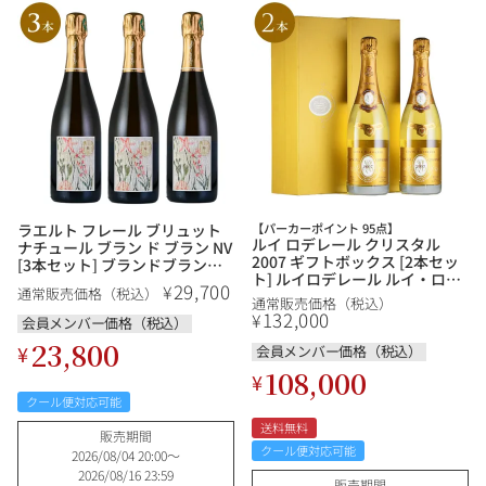
ラエルト フレール ブリュット
【パーカーポイント 95点】
ルイ ロデレール クリスタル
ナチュール ブラン ド ブラン NV
2007 ギフトボックス [2本セッ
[3本セット] ブランドブラン
ト] ルイロデレール ルイ・ロデ
Laherte Freres Brut Nature
29,700
¥
通常販売価格（税込）
レール Louis Roederer Cristal
Blanc de Blancs フランス シャ
通常販売価格（税込）
シャンパン シャンパーニュ
ンパン シャンパーニュ
132,000
¥
会員メンバー価格（税込）
23,800
¥
会員メンバー価格（税込）
108,000
¥
クール便対応可能
送料無料
販売期間
クール便対応可能
2026/08/04 20:00
〜
2026/08/16 23:59
販売期間