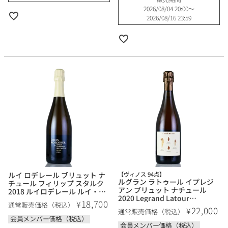
2026/08/04 20:00
〜
2026/08/16 23:59
ルイ ロデレール ブリュット ナ
【ヴィノス 94点】
ルグラン ラトゥール イプレジ
チュール フィリップ スタルク
アン ブリュット ナチュール
2018 ルイロデレール ルイ・ロ
2020 Legrand Latour
デレール Louis Roederer Brut
18,700
¥
通常販売価格（税込）
Ypresien Brut Nature フランス
Nature Philippe Starck フラン
22,000
¥
通常販売価格（税込）
シャンパン シャンパーニュ
ス シャンパン シャンパーニュ
会員メンバー価格（税込）
会員メンバー価格（税込）