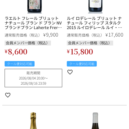
ラエルト フレール ブリュット
ルイ ロデレール ブリュット ナ
ナチュール ブラン ド ブラン NV
チュール フィリップ スタルク
ブランドブラン Laherte Freres
2015 ルイロデレール ルイ・ロ
Brut Nature Blanc de Blancs
デレール Louis Roederer Brut
9,900
17,600
¥
¥
通常販売価格（税込）
通常販売価格（税込）
フランス シャンパン シャンパ
Nature Philippe Starck フラン
ーニュ
ス シャンパン シャンパーニュ
会員メンバー価格（税込）
会員メンバー価格（税込）
8,600
15,800
¥
¥
クール便対応可能
クール便対応可能
販売期間
2026/08/04 20:00
〜
2026/08/16 23:59