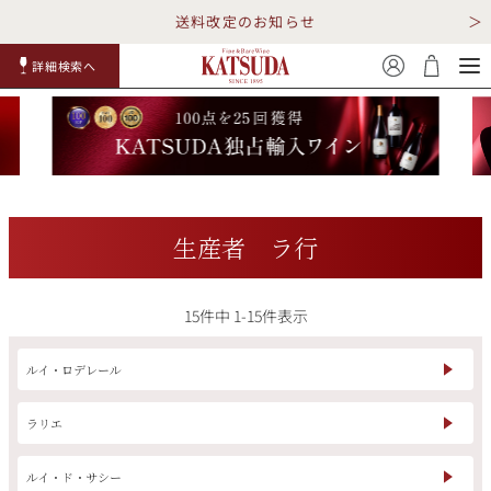
送料改定のお知らせ
詳細検索へ
赤ワイ
白ワイ
スパークリ
ロゼワイ
RP100
詳細検
ン
ン
ング
ン
点
索
生産者 ラ行
15
件中
1
-
15
件表示
TOP
詳細検索する
キャンペーン
勝田商店について
ルイ・ロデレール
ショッピングガイド
ギフトラッピング
ラリエ
ルイ・ド・サシー