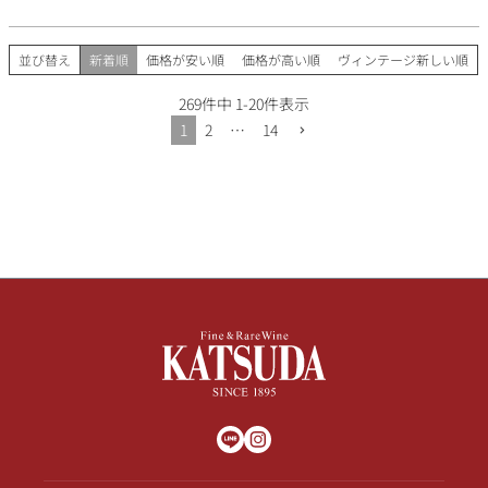
並び替え
新着順
価格が安い順
価格が高い順
ヴィンテージ新しい順
269
件中
1
-
20
件表示
1
2
…
14