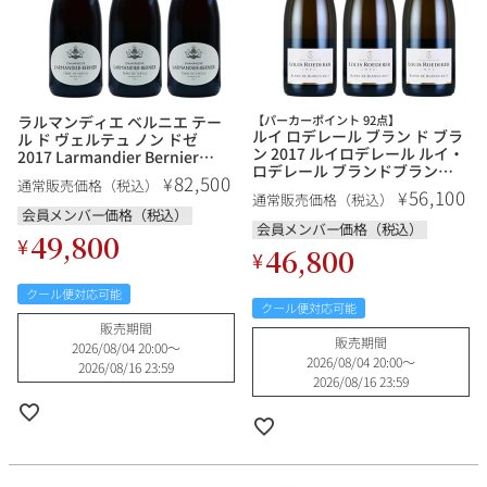
ラルマンディエ ベルニエ テー
【パーカーポイント 92点】
ルイ ロデレール ブラン ド ブラ
ル ド ヴェルテュ ノン ドゼ
ン 2017 ルイロデレール ルイ・
2017 Larmandier Bernier
ロデレール ブランドブラン
Terre de Vertus Non Dose フ
82,500
¥
通常販売価格（税込）
Louis Roederer Blanc de
ランス シャンパン シャンパー
56,100
¥
通常販売価格（税込）
Blancs フランス シャンパン シ
ニュ
会員メンバー価格（税込）
ャンパーニュ
会員メンバー価格（税込）
49,800
¥
46,800
¥
クール便対応可能
クール便対応可能
販売期間
販売期間
2026/08/04 20:00
〜
2026/08/04 20:00
〜
2026/08/16 23:59
2026/08/16 23:59