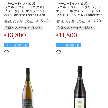
【パーカーポイント 92点】
【パーカーポイント 89点】
ラエルト フレール エクストラ
ラエルト フレール ブリュット
ブリュット レ ザンプラント
ナチュール ナチュール ド クレ
2018 Laherte Freres Extra
プルミエ クリュ NV Laherte
Brut Les Empreintes フランス
Freres Brut Nature Nature de
15,400
13,200
¥
¥
通常販売価格（税込）
通常販売価格（税込）
シャンパン シャンパーニュ
Craie Premier Cru フランス シ
ャンパン シャンパーニュ
会員メンバー価格（税込）
会員メンバー価格（税込）
13,800
11,800
¥
¥
クール便対応可能
クール便対応可能