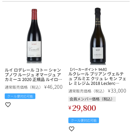
ルイ ロデレール コトー シャン
【パーカーポイント 94点】
ルクレール ブリアン ヴェルテ
プノワ ルージュ オマージュ ア
ュ プルミエ クリュ レ モン フェ
カミーユ 2020 正規品 ルイロデ
レ ミレジム 2018 Leclerc
レール ルイ・ロデレール Louis
46,200
¥
通常販売価格（税込）
Briant Vertus 1er Cru Les
Roederer Coteaux
33,000
¥
通常販売価格（税込）
Monts Ferres Millesime フラ
Champenois Rouge
クール便対応可能
ンス シャンパン シャンパーニ
Hommage a Camille フランス
会員メンバー価格（税込）
ュ
赤ワイン
29,800
¥
クール便対応可能