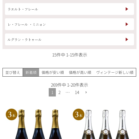
その他
ラエルト・フレール
イタリア
ドイツ
レ・フレール ・ミニョン
ルイ・ロデレール
サロン
チリ
その他国
ルグラン・ラトゥール
15
件中
1
-
15
件表示
スクリーミング・
オーパス・ワン
並び替え
新着順
価格が安い順
価格が高い順
ヴィンテージ新しい順
イーグル
269
件中
1
-
20
件表示
1
2
…
14