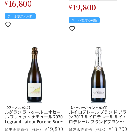
16,800
¥
19,800
¥
クール便対応可能
クール便対応可能
【ヴィノス 92点】
【パーカーポイント 92点】
ルグラン ラトゥール エオセー
ルイ ロデレール ブラン ド ブラ
ル ブリュット ナチュール 2020
ン 2017 ルイロデレール ルイ・
Legrand Latour Eocene Brut
ロデレール ブランドブラン
Nature フランス シャンパン シ
Louis Roederer Blanc de
19,800
18,700
¥
¥
通常販売価格（税込）
通常販売価格（税込）
ャンパーニュ
Blancs フランス シャンパン シ