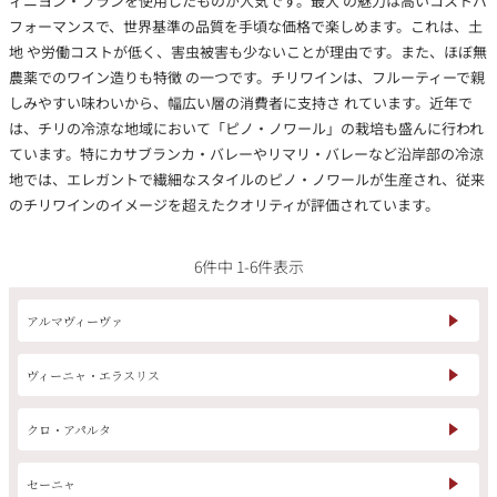
ィニヨン・ブランを使用したものが人気です。最大 の魅力は高いコストパ
その他
フォーマンスで、世界基準の品質を手頃な価格で楽しめます。これは、土
地 や労働コストが低く、害虫被害も少ないことが理由です。また、ほぼ無
イタリア
ドイツ
農薬でのワイン造りも特徴 の一つです。チリワインは、フルーティーで親
ルイ・ロデレール
サロン
しみやすい味わいから、幅広い層の消費者に支持さ れています。近年で
は、チリの冷涼な地域において「ピノ・ノワール」の栽培も盛んに行われ
チリ
その他国
ています。特にカサブランカ・バレーやリマリ・バレーなど沿岸部の冷涼
地では、エレガントで繊細なスタイルのピノ・ノワールが生産され、従来
のチリワインのイメージを超えたクオリティが評価されています。
スクリーミング・
オーパス・ワン
6
件中
1
-
6
件表示
イーグル
アルマヴィーヴァ
ヴィーニャ・エラスリス
クロ・アパルタ
セーニャ