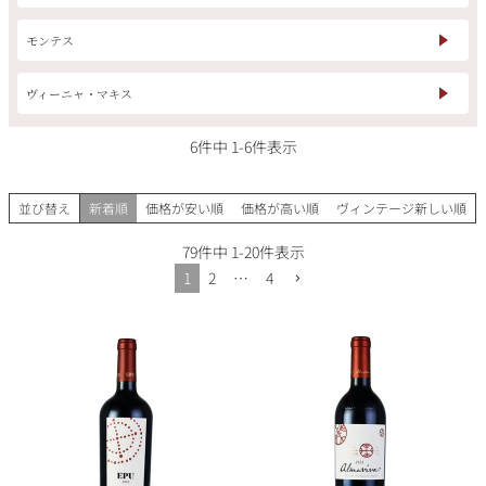
モンテス
ヴィーニャ・マキス
6
件中
1
-
6
件表示
並び替え
新着順
価格が安い順
価格が高い順
ヴィンテージ新しい順
79
件中
1
-
20
件表示
1
2
…
4