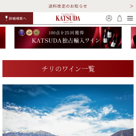
送料改定のお知らせ
詳細検索へ
赤ワイ
白ワイ
スパークリ
ロゼワイ
RP100
詳細検
ン
ン
ング
ン
点
索
チリのワイン一覧
TOP
詳細検索する
キャンペーン
勝田商店について
ショッピングガイド
ギフトラッピング