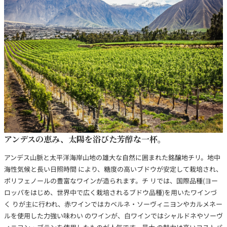
銘柄から探す
生産地から探す
種類で探す
フランス
ブルゴーニュ
価格帯から探す
ルロワ
DRC
赤ワイン
白ワイン
アンデスの恵み、太陽を浴びた芳醇な一杯。
ボルドー
シャンパーニュ
〜9,999円
10,000円〜39,999円
アンデス山脈と太平洋海岸山地の雄大な自然に囲まれた銘醸地チリ。地中
お得な情報を受け取る
スパークリング
ロゼワイン
ローヌ
その他
海性気候と長い日照時間 により、糖度の高いブドウが安定して栽培され、
40,000円〜79,999円
80,000円〜99,999円
メルマガ
LINE
ポリフェノールの豊富なワインが造られます。チ リでは、国際品種(ヨー
ワインセット
100,000円〜199,999円
ロッパをはじめ、世界中で広く栽培されるブドウ品種)を用いたワインづ
アメリカ
カリフォルニア
ラフィット
ペトリュス
200,000円〜499,999円
く りが主に行われ、赤ワインではカベルネ・ソーヴィニヨンやカルメネー
ルを使用した力強い味わい のワインが、白ワインではシャルドネやソーヴ
500,000円〜
お問い合わせ