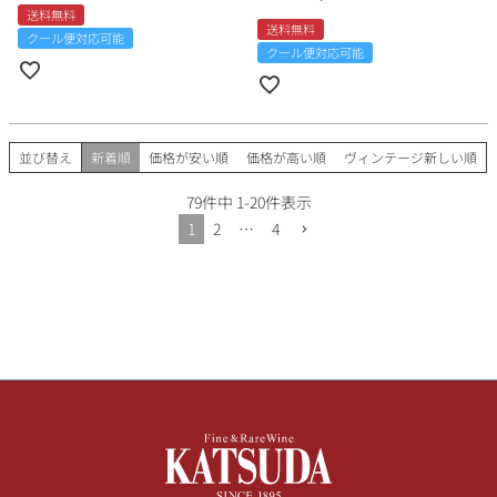
送料無料
送料無料
クール便対応可能
クール便対応可能
並び替え
新着順
価格が安い順
価格が高い順
ヴィンテージ新しい順
79
件中
1
-
20
件表示
1
2
…
4