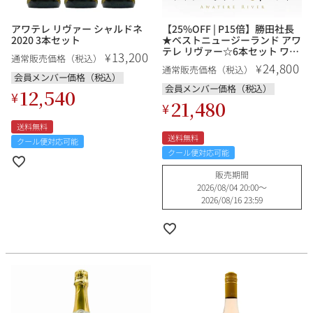
アワテレ リヴァー シャルドネ
【25%OFF | P15倍】勝田社長
2020 3本セット
★ベストニュージーランド アワ
テレ リヴァー☆6本セット ワイ
13,200
¥
通常販売価格（税込）
ンセット《白ワイン×3・赤ワ
24,800
¥
通常販売価格（税込）
イン1・ロゼワイン1・スパーク
会員メンバー価格（税込）
リング1》お試しスペシャル特
会員メンバー価格（税込）
12,540
¥
価 送料無料
21,480
¥
送料無料
送料無料
クール便対応可能
クール便対応可能
販売期間
2026/08/04 20:00
〜
2026/08/16 23:59