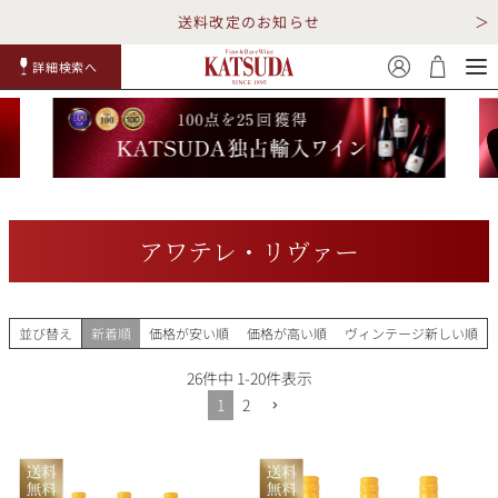
送料改定のお知らせ
詳細検索へ
赤ワイ
白ワイ
スパークリ
ロゼワイ
RP100
詳細検
ン
ン
ング
ン
点
索
アワテレ・リヴァー
TOP
詳細検索する
並び替え
新着順
価格が安い順
価格が高い順
ヴィンテージ新しい順
キャンペーン
勝田商店について
26
件中
1
-
20
件表示
1
2
ショッピングガイド
ギフトラッピング