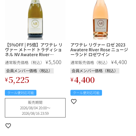
【5%OFF | P5倍】アワテレ リ
アワテレ リヴァー ロゼ 2023
ヴァー メトード トラディショ
Awatere River Rose ニュージ
ネル NV Awatere River
ーランド ロゼワイン
Methode Traditionnelle ニュ
5,500
4,400
¥
¥
通常販売価格（税込）
通常販売価格（税込）
ージーランド スパークリングワ
イン
会員メンバー価格（税込）
会員メンバー価格（税込）
5,225
4,400
¥
¥
クール便対応可能
クール便対応可能
販売期間
2026/08/04 20:00
〜
2026/08/16 23:59