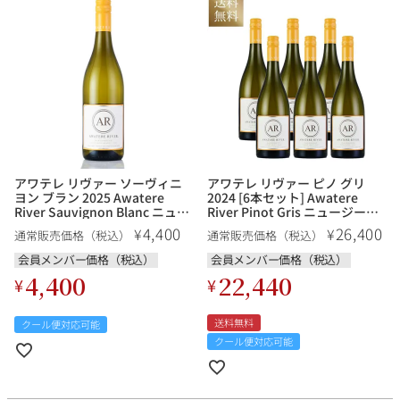
その他
イタリア
ドイツ
ルイ・ロデレール
サロン
チリ
その他国
アワテレ リヴァー ソーヴィニ
アワテレ リヴァー ピノ グリ
ヨン ブラン 2025 Awatere
2024 [6本セット] Awatere
スクリーミング・
オーパス・ワン
River Sauvignon Blanc ニュー
River Pinot Gris ニュージーラ
イーグル
ジーランド 白ワイン
ンド 白ワイン
4,400
26,400
¥
¥
通常販売価格（税込）
通常販売価格（税込）
会員メンバー価格（税込）
会員メンバー価格（税込）
4,400
22,440
¥
¥
送料無料
クール便対応可能
クール便対応可能