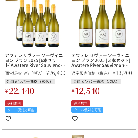
銘柄から探す
生産地から探す
アワテレ リヴァー ソーヴィニ
アワテレ リヴァー ソーヴィニ
種類で探す
ヨン ブラン 2025 [6本セッ
ヨン ブラン 2025 [３本セット]
ト]Awatere River Sauvignon
Awatere River Sauvignon
フランス
ブルゴーニュ
Blanc ニュージーランド 白ワイ
Blanc ニュージーランド 白ワイ
26,400
13,200
¥
¥
通常販売価格（税込）
通常販売価格（税込）
ン
ン
価格帯から探す
ルロワ
DRC
会員メンバー価格（税込）
会員メンバー価格（税込）
赤ワイン
白ワイン
ボルドー
シャンパーニュ
22,440
12,540
¥
¥
〜9,999円
10,000円〜39,999円
お得な情報を受け取る
スパークリング
ロゼワイン
ローヌ
その他
送料無料
送料無料
40,000円〜79,999円
80,000円〜99,999円
メルマガ
LINE
クール便対応可能
クール便対応可能
ワインセット
100,000円〜199,999円
アメリカ
カリフォルニア
ラフィット
ペトリュス
200,000円〜499,999円
500,000円〜
お問い合わせ