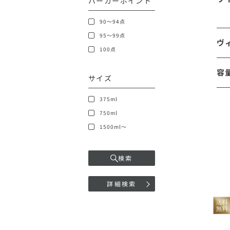
パーカーポイント
90～94点
95～99点
ヴ
100点
容
サイズ
375ml
750ml
1500ml～
検索
詳細検索