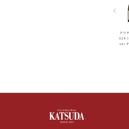
アワテ
024 
ver 