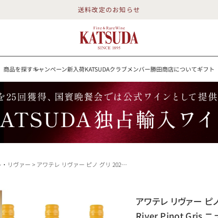
送料改定のお知らせ
商品を探す
キャンペーン
新入荷
KATSUDAクラブメンバー
勝田商店について
ギフト
送料改定のお知らせ
を探す
キャンペーン
新入荷
KATSUDAクラブメンバー
勝田商店について
イン
白ワイン
スパークリング
ロゼワイン
RP100点
レ・リヴァー
アワテレ リヴァー ピノ グリ 2024 [3本セット] Awatere River Pinot Gris ニュージーランド 白ワイン
詳細検索する
アワテレ リヴァー ピノ グ
勝田商店について
River Pinot Gr