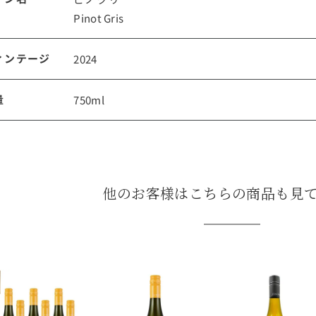
Pinot Gris
ルイ・ロデレール
サロン
ィンテージ
2024
量
750ml
他のお客様はこちらの商品も見
スクリーミング・
オーパス・ワン
イーグル