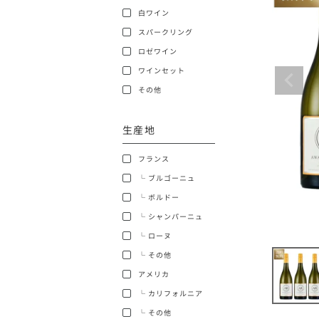
白ワイン
ショッピングガイド
スパークリング
ロゼワイン
ワインセット
その他
生産地
銘柄から探す
フランス
生産地から探す
└ ブルゴーニュ
└ ボルドー
種類で探す
└ シャンパーニュ
フランス
└ ローヌ
価格帯から探す
└ その他
ボルドー
アメリカ
〜9,999円
お得な情報を受け取る
└ カリフォルニア
ローヌ
40,000円〜79,999円
└ その他