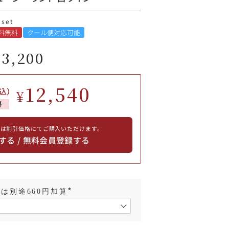
3set
料無料
クール便対応可能
13,200
12,540
込）
¥
得
員は割引価格にてご購入いただけます。
する / 無料会員登録する
は別途660円加算
(
必
須
)