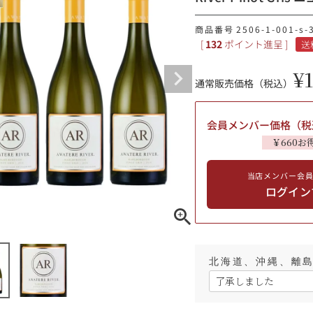
ギフトラッピング
商品番号
2506-1-001-s-
[
132
ポイント進呈 ]
送
¥
通常販売価格（税込）
会員メンバー価格（税
￥660お
当店メンバー会
ログイン
ブルゴーニュ
赤ワイン
白ワイン
シャンパーニュ
北海道、沖縄、離島
10,000円〜39,999円
スパークリング
ロゼワイン
その他
80,000円〜99,999円
メルマガ
LINE