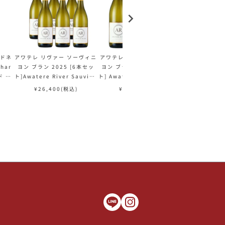
ルドネ
アワテレ リヴァー ソーヴィニ
アワテレ リヴァー ソーヴィニ
アワテレ リヴ
Char
ヨン ブラン 2025 [6本セッ
ヨン ブラン 2025 [３本セッ
ヨン ブラン 20
ド 白
ト]Awatere River Sauvign
ト] Awatere River Sauvign
River Sauvi
on Blanc ニュージーランド
on Blanc ニュージーランド
ュージーラ
¥
26,400
(税込)
¥
13,200
(税込)
¥
4,4
白ワイン
白ワイン