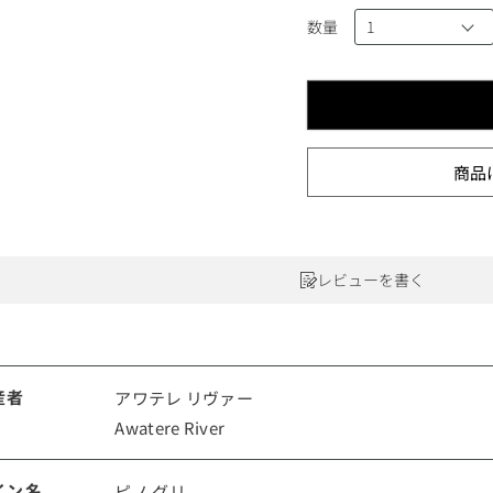
ワインセット
ルロワ
DRC
9円
数量
カリフォルニア
9円
お問い合わせ
商品
ドイツ
その他国
ラフィット
ペトリュス
レビューを書く
産者
アワテレ リヴァー
Awatere River
イン名
ピノ グリ